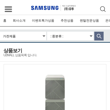
홈
회사소개
이벤트특가상품
추천상품
렌탈전문상품
온
상품보기
U2MALL 상품목록 입니다.