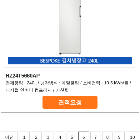
RZ24T5660AP
전제용량 : 240L / 냉각방식 : 메탈쿨링 / 소비전력 : 10.5 kWh/월 /
디지털 인버터 컴프레서 / 키친핏
견적요청
이전
1
2
3
4
5
6
7
8
9
10