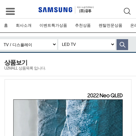
홈
회사소개
이벤트특가상품
추천상품
렌탈전문상품
온
상품보기
U2MALL 상품목록 입니다.