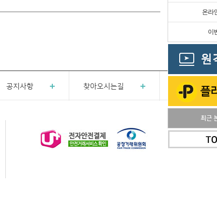
온라
이
공지사항
찾아오시는길
최근 