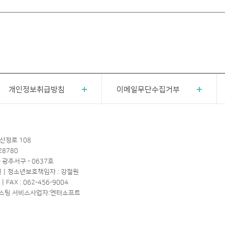
개인정보취급방침
이메일무단수집거부
산정로 108
28780
- 광주서구 - 0637호
원ㅣ청소년보호책임자 : 강철원
FAX : 062-456-9004
.krㅣ호스팅 서비스사업자:엔터소프트