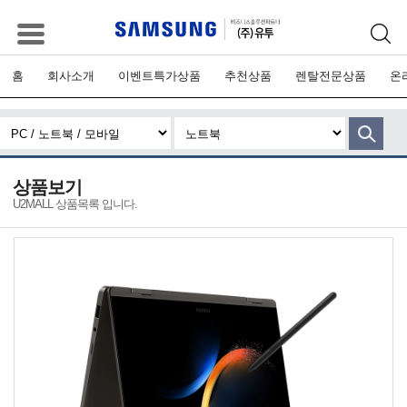
홈
회사소개
이벤트특가상품
추천상품
렌탈전문상품
온
상품보기
U2MALL 상품목록 입니다.