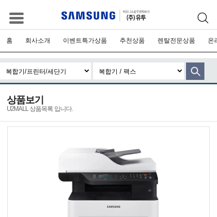
홈
회사소개
이벤트특가상품
추천상품
렌탈전문상품
온
상품보기
U2MALL 상품목록 입니다.