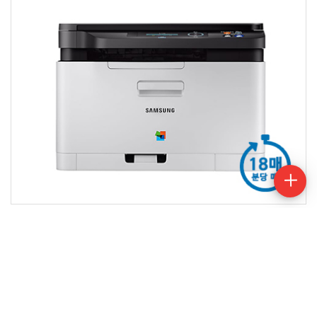
SL-C486
컬러레이저복합기 / 기능:인쇄, 복사, 스캔 / 인쇄 속도(흑백):분당
최대 18매 (A4 기준) ,(컬러):분당 최대 4매 (A4 기준) / 인쇄 해상도
: 최대 2,400 x 600 dpi (600x600x2bit) / 월 최대 출력매수 : 20,000
매 / 품질 보증 기간 : 1년
견적요청