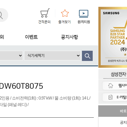
의
이벤트
공지사항
DW60T8075
 소비전력(1회) : 0.97 kW / 물 소비량 (1회): 14 L /
타일 (패널 레디) /
바로
공지