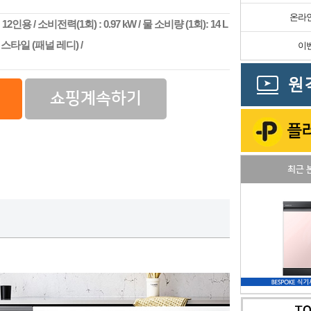
온라
 / 소비전력(1회) : 0.97 kW / 물 소비량 (1회): 14 L
크 스타일 (패널 레디) /
이
쇼핑계속하기
최근 