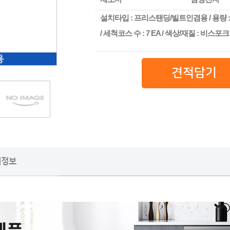
설치타입 : 프리스탠딩/빌트인겸용 / 용량 : 12인용
/ 세척코스 수 : 7 EA / 색상/재질 : 비스포
견적담기
팩정보